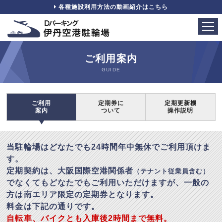
各種施設利用方法の動画紹介はこちら
ご利用案内
GUIDE
ご利用
定期券に
定期更新機
案内
ついて
操作説明
当駐輪場はどなたでも24時間年中無休でご利用頂けま
す。
定期契約は、大阪国際空港関係者
（テナント従業員含む）
でなくてもどなたでもご利用いただけますが、一般の
方は南エリア限定の定期券となります。
料金は下記の通りです。
自転車、バイクとも入庫後2時間まで無料。